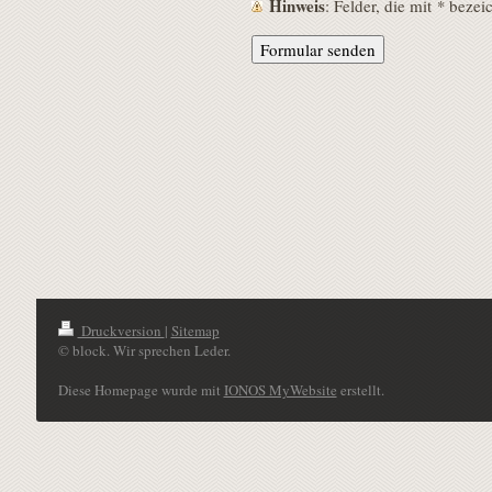
Hinweis
: Felder, die mit
*
bezeich
Druckversion
|
Sitemap
© block. Wir sprechen Leder.
Diese Homepage wurde mit
IONOS MyWebsite
erstellt.